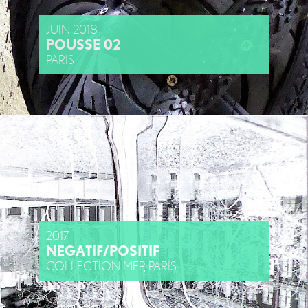
JUIN 2018
POUSSE 02
PARIS
2017
NEGATIF/POSITIF
COLLECTION MEP, PARIS.