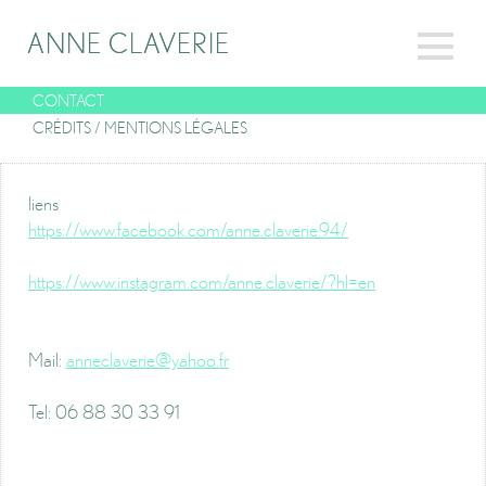
ANNE CLAVERIE
ANNE CLAVERIE
CONTACT
CRÉDITS / MENTIONS LÉGALES
liens
https://www.facebook.com/anne.claverie.94/
https://www.instagram.com/anne.claverie/?hl=en
Mail:
anneclaverie@yahoo.fr
Tel: 06 88 30 33 91